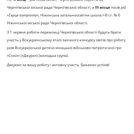
Чернігівської міської ради Чернігівської області, а
ІІІ місце
посів
рій
«Серце патріота»,
Ніжинська загальноосвітня школа І-ІІІ ст. № 6
Ніжинської міської ради Чернігівської області.
З 1 червня роботи-переможці Чернігівської області будуть брати
участь у Всеукраїнському етапі заочного конкурсу звітів про роботу
роїв Всеукраїнської дитячо-юнацької військово-патріотичної гри
«Сокіл» («Джура») (молодша група).
Дякуємо за вашу роботу і активну участь. Бажаємо успіхів!