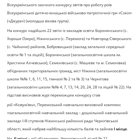
Всеукраїнського заочного конкурсу звітів про роботу роїв
Всеукраїнської дитячо-юнацької військово-патріотичної гри «Сокіл»
(«Джура») (молодша вікова група).
На конкурс надійшло 22 звіти із закладів освіти Борзнянського (с.
Хороше Озеро), Ніжинського (с. Перемога) та Новгород-Сіверського
(с. Чайкине) районів, Бобровицької (заклад загальної середньої
освіти № 1 та ліцей), Борзнянської (загальноосвітня школа ім.
Христини Алчевської), Семенівської (с. Машеве та м. Семенівка)
об’єднаних територіальних громад, міст Ніжина (загальноосвітні
школи №№ 1, 6, 11, 15, гімназії № 2 та № 3) та Чернігова
(загальноосвітні школи №№ 4, 7, 13, 14, 20, 24, 28 та ліцей № 22). На
підставі висновків журі переможцем конкурсу став
рій «Кожум’яки»,
Перемозький навчально-виховний комплекс
«загальноосвітній навчальний заклад – дошкільний навчальний
заклад» І-ІІІ ступенів Ніжинської районної ради Чернігівської
області, який набрав найбільшу кількість балів та зайняв
І місце
.
На
ІІ місці
–
рій «Козачата»,
Чернігівський ліцей № 22