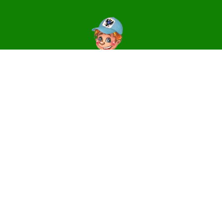
Контакти
14006, м. Чернігів, вул. Святославська, 3
e-mail:
centr_dute@ukr.net
Телефони
(0462) 64-31-81 – директор, приймальня
(0462) 64-31-17 – методичний та
організаційно-масовий відділи