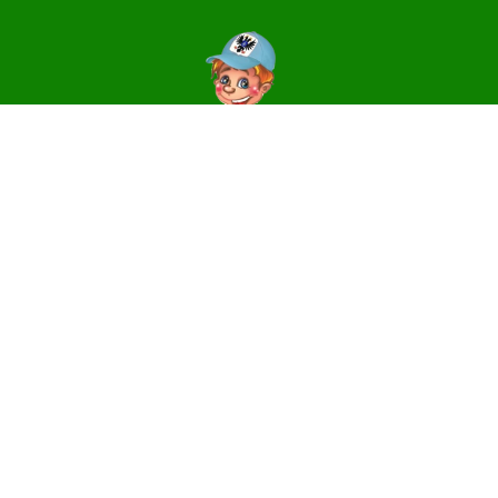
Контакти
14006, м. Чернігів, вул. Святославська, 3
e-mail:
centr_dute@ukr.net
Телефони
(0462) 64-31-81 – директор, приймальня
(0462) 64-31-17 – методичний та
організаційно-масовий відділи