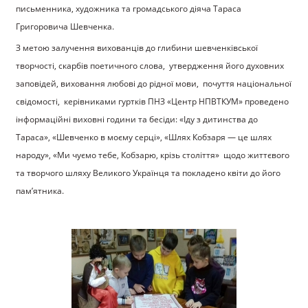
письменника, художника та громадського діяча Тараса
Григоровича Шевченка.
З метою залучення вихованців до глибини шевченківської
творчості, скарбів поетичного слова, утвердження його духовних
заповідей, виховання любові до рідної мови, почуття національної
свідомості, керівниками гуртків ПНЗ «Центр НПВТКУМ» проведено
інформаційні виховні години та бесіди: «Іду з дитинства до
Тараса», «Шевченко в моєму серці», «Шлях Кобзаря — це шлях
народу», «Ми чуємо тебе, Кобзарю, крізь століття» щодо життєвого
та творчого шляху Великого Українця та покладено квіти до його
пам’ятника.