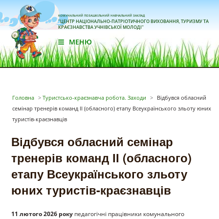
КОМУНАЛЬНИЙ ПОЗАШКІЛЬНИЙ НАВЧАЛЬНИЙ ЗАКЛАД
"ЦЕНТР НАЦІОНАЛЬНО-ПАТРІОТИЧНОГО ВИХОВАННЯ, ТУРИЗМУ ТА
КРАЄЗНАВСТВА УЧНІВСЬКОЇ МОЛОДІ"
МЕНЮ
Головна
>
Туристсько-краєзнавча робота. Заходи
>
Відбувся обласний
семінар тренерів команд ІІ (обласного) етапу Всеукраїнського зльоту юних
туристів-краєзнавців
Відбувся обласний семінар
тренерів команд ІІ (обласного)
етапу Всеукраїнського зльоту
юних туристів-краєзнавців
11 лютого 2026 року
педагогічні працівники комунального