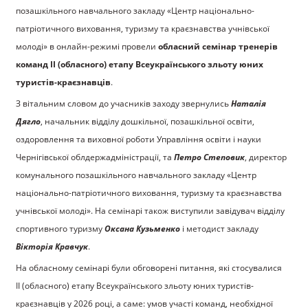
позашкільного навчального закладу «Центр національно-
патріотичного виховання, туризму та краєзнавства учнівської
молоді» в онлайн-режимі провели
обласний семінар тренерів
команд ІІ (обласного) етапу Всеукраїнського зльоту юних
туристів-краєзнавців
.
З вітальним словом до учасників заходу звернулись
Наталія
Дягло
, начальник відділу дошкільної, позашкільної освіти,
оздоровлення та виховної роботи Управління освіти і науки
Чернігівської облдержадміністрації, та
Петро Степовик
, директор
комунального позашкільного навчального закладу «Центр
національно-патріотичного виховання, туризму та краєзнавства
учнівської молоді». На семінарі також виступили завідувач відділу
спортивного туризму
Оксана Кузьменко
і методист закладу
Вікторія Кравчук
.
На обласному семінарі були обговорені питання, які стосувалися
ІІ (обласного) етапу Всеукраїнського зльоту юних туристів-
краєзнавців у 2026 році, а саме: умов участі команд, необхідної