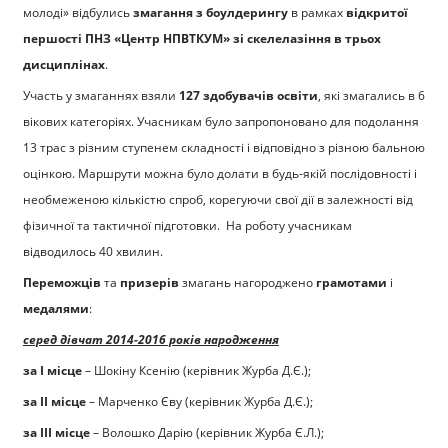
молоді» відбулись
змагання з боулдерингу
в рамках
відкритої
першості ПНЗ «Центр НПВТКУМ» зі скелелазіння в трьох
дисциплінах
.
Участь у змаганнях взяли
127 здобувачів освіти
, які змагались в 6
вікових категоріях. Учасникам було запропоновано для подолання
13 трас з різним ступенем складності і відповідно з різною бальною
оцінкою. Маршрути можна було долати в будь-якій послідовності і
необмеженою кількістю спроб, корегуючи свої дії в залежності від
фізичної та тактичної підготовки. На роботу учасникам
відводилось 40 хвилин.
Переможців
та
призерів
змагань нагороджено
грамотами
і
медалями
:
серед дівчат 2014-2016 років народження
за І місце
– Шокіну Ксенію (керівник Журба Д.Є.);
за ІІ місце
– Марченко Єву (керівник Журба Д.Є.);
за ІІІ місце
– Волошко Дарію (керівник Журба Є.Л.);