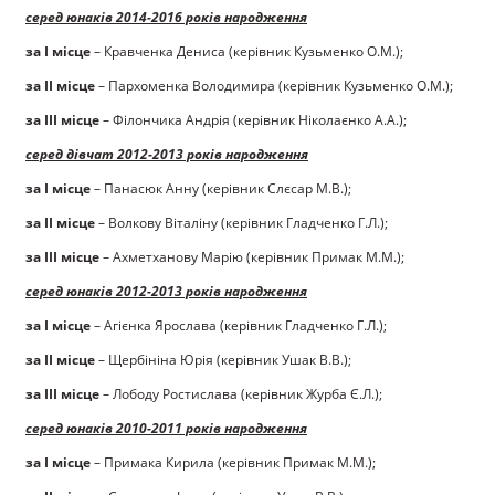
серед юнаків 2014-2016 років народження
за І місце
– Кравченка Дениса (керівник Кузьменко О.М.);
за ІІ місце
– Пархоменка Володимира (керівник Кузьменко О.М.);
за ІІІ місце
– Філончика Андрія (керівник Ніколаєнко А.А.);
серед дівчат 2012-2013 років народження
за І місце
– Панасюк Анну (керівник Слєсар М.В.);
за ІІ місце
– Волкову Віталіну (керівник Гладченко Г.Л.);
за ІІІ місце
– Ахметханову Марію (керівник Примак М.М.);
серед юнаків 2012-2013 років народження
за І місце
– Агієнка Ярослава (керівник Гладченко Г.Л.);
за ІІ місце
– Щербініна Юрія (керівник Ушак В.В.);
за ІІІ місце
– Лободу Ростислава (керівник Журба Є.Л.);
серед юнаків 2010-2011 років народження
за І місце
– Примака Кирила (керівник Примак М.М.);