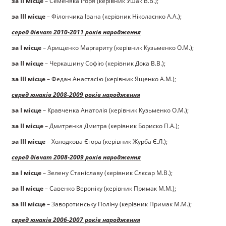
за ІІ місце
– Семеняка Ігоря (керівник Ушак В.В.);
за ІІІ місце
– Філончика Івана (керівник Ніколаєнко А.А.);
серед дівчат 2010-2011 років народження
за І місце
– Арищенко Маргариту (керівник Кузьменко О.М.);
за ІІ місце
– Черкашину Софію (керівник Дока В.В.);
за ІІІ місце
– Федан Анастасію (керівник Ященко А.М.);
серед юнаків 2008-2009 років народження
за І місце
– Кравченка Анатолія (керівник Кузьменко О.М.);
за ІІ місце
– Дмитренка Дмитра (керівник Бориско П.А.);
за ІІІ місце
– Холодкова Єгора (керівник Журба Є.Л.);
серед дівчат 2008-2009 років народження
за І місце
– Зелену Станіславу (керівник Слєсар М.В.);
за ІІ місце
– Савенко Вероніку (керівник Примак М.М.);
за ІІІ місце
– Заворотинську Поліну (керівник Примак М.М.);
серед юнаків 2006-2007 років народження