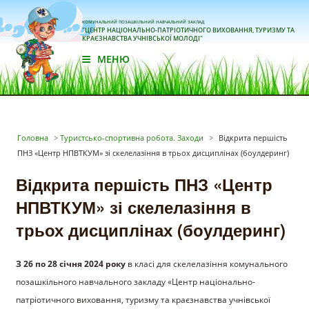
КОМУНАЛЬНИЙ ПОЗАШКІЛЬНИЙ НАВЧАЛЬНИЙ ЗАКЛАД
"ЦЕНТР НАЦІОНАЛЬНО-ПАТРІОТИЧНОГО ВИХОВАННЯ, ТУРИЗМУ ТА
КРАЄЗНАВСТВА УЧНІВСЬКОЇ МОЛОДІ"
МЕНЮ
Головна
>
Туристсько-спортивна робота. Заходи
>
Відкрита першість
ПНЗ «Центр НПВТКУМ» зі скелелазіння в трьох дисциплінах (боулдеринг)
Відкрита першість ПНЗ «Центр
НПВТКУМ» зі скелелазіння в
трьох дисциплінах (боулдеринг)
З 26 по 28 січня 2024 року
в класі для скелелазіння комунального
позашкільного навчального закладу «Центр національно-
патріотичного виховання, туризму та краєзнавства учнівської