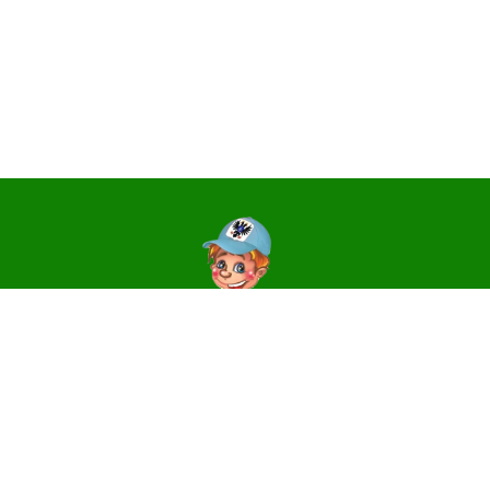
Контакти
14006, м. Чернігів, вул. Святославська, 3
e-mail:
centr_dute@ukr.net