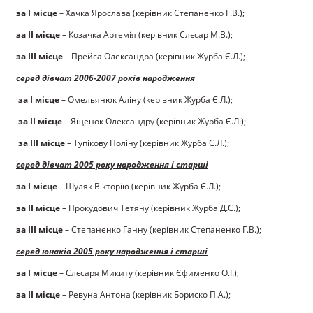
за І місце
– Хачка Ярослава (керівник Степаненко Г.В.);
за ІІ місце
– Козачка Артемія (керівник Слєсар М.В.);
за ІІІ місце
– Прейса Олександра (керівник Журба Є.Л.);
серед дівчат 2006-2007 років народження
за І місце
– Омельянюк Аліну (керівник Журба Є.Л.);
за ІІ місце
– Ященок Олександру (керівник Журба Є.Л.);
за ІІІ місце
– Тупікову Поліну (керівник Журба Є.Л.);
серед дівчат 2005 року народження і старші
за І місце
– Шуляк Вікторію (керівник Журба Є.Л.);
за ІІ місце
– Прокудович Тетяну (керівник Журба Д.Є.);
за ІІІ місце
– Степаненко Ганну (керівник Степаненко Г.В.);
серед юнаків 2005 року народження і старші
за І місце
– Слєсаря Микиту (керівник Єфименко О.І.);
за ІІ місце
– Ревуна Антона (керівник Бориско П.А.);