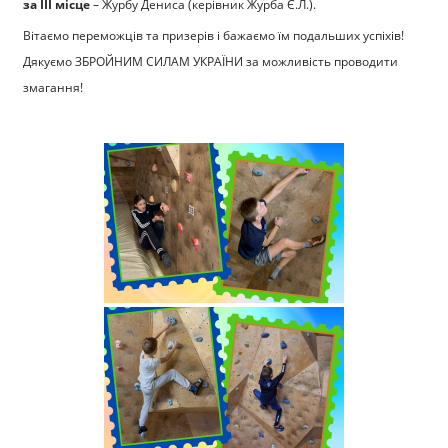
за ІІІ місце
– Журбу Дениса (керівник Журба Є.Л.).
Вітаємо переможців та призерів і бажаємо їм подальших успіхів!
Дякуємо ЗБРОЙНИМ СИЛАМ УКРАЇНИ за можливість проводити
змагання!