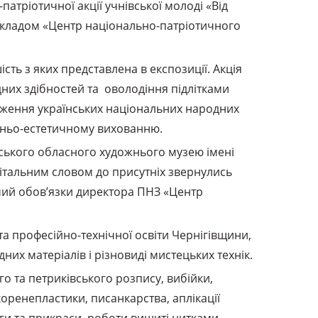
патріотичної акції учнівської молоді «Від
акладом «Центр національно-патріотичного
сть з яких представлена в експозиції. Акція
дних здібностей та оволодіння підлітками
оження українських національних народних
ожньо-естетичному вихованню.
вського обласного художнього музею імені
 вітальним словом до присутніх звернулись
чий обов’язки директора ПНЗ «Центр
 та професійно-технічної освіти Чернігівщини,
их матеріалів і різновиді мистецьких технік.
о та петриківського розпису, вибійки,
коренепластики, писанкарства, аплікації