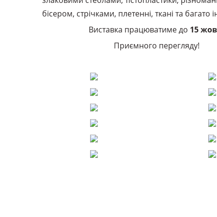
злаковими стеблами, тістопластики, різноманіт
бісером, стрічками, плетенні, ткані та багато 
Виставка працюватиме до
15 жов
Приємного перегляду!