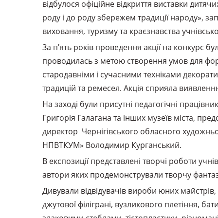
відбулося офіційне відкриття виставки дитячих
роду і до роду збережем традиції народу», 
виховання, туризму та краєзнавства учнівської
За п’ять років проведення акції на конкурс бу
проводилась з метою створення умов для форм
стародавніми і сучасними техніками декорат
традицій та ремесел. Акція сприяла виявленн
На заході були присутні педагогічні працівн
Григорія Галагана та інших музеїв міста, пре
директор Чернігівського обласного художньо
НПВТКУМ» Володимир Курганський.
В експозиції представлені творчі роботи учнів
автори яких продемонстрували творчу фантазію
Дивували відвідувачів вироби юних майстрів, 
джутової філіграні, вузликового плетіння, ба