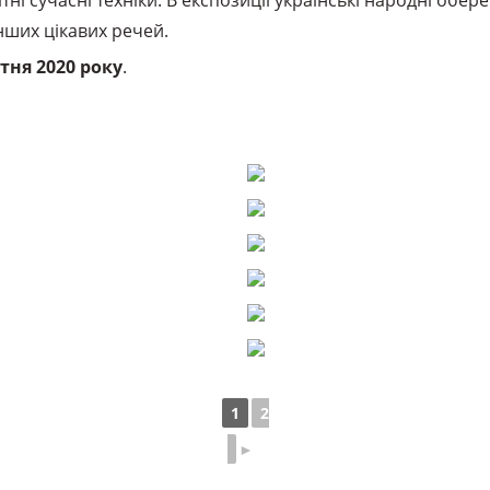
ні сучасні техніки. В експозиції українські народні обер
інших цікавих речей.
тня 2020 року
.
1
2
►