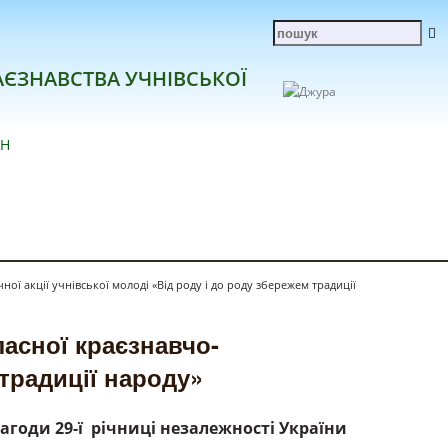
АЄЗНАВСТВА УЧНІВСЬКОЇ
ЙН
ої акції учнівської молоді «Від роду і до роду збережем традиції
ласної краєзнавчо-
 традиції народу»
нагоди 29-ї
річниці незалежності України