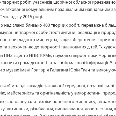
 творчих робіт, учасників щорічної обласної краєзнавчо-
започаткованої комунальним позашкільним навчальним з
 молоді» у 2015 році.
ло надіслано близько 400 творчих робіт, переважна більші
ування творчої особистості дитини, реалізації її приро
ивно-прикладного мистецтва, задля збереження і примн
ю та заохоченню до творчості талановитих дітей, їх худ
ики ПНЗ «Центр НПВТКУМ», наукові співробітники Чернігі
дставники громадськості та засобів масової інформації. З
го музею імені Григорія Галагана Юрій Ткач та виконую
ської молоді закладів загальної середньої, позашкільної
, майстерність та оригінальність у використанні природн
які застосовували техніки вовняного живопису, вітражног
тику, витинанки, різьблення, випалювання, лозоплетіння, 