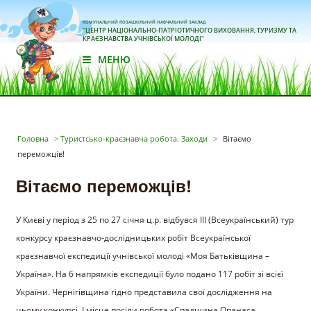
КОМУНАЛЬНИЙ ПОЗАШКІЛЬНИЙ НАВЧАЛЬНИЙ ЗАКЛАД
"ЦЕНТР НАЦІОНАЛЬНО-ПАТРІОТИЧНОГО ВИХОВАННЯ, ТУРИЗМУ ТА
КРАЄЗНАВСТВА УЧНІВСЬКОЇ МОЛОДІ"
МЕНЮ
Головна
>
Туристсько-краєзнавча робота. Заходи
>
Вітаємо
переможців!
Вітаємо переможців!
У Києві у період з 25 по 27 січня ц.р. відбувся ІІІ (Всеукраїнський) тур
конкурсу краєзнавчо-дослідницьких робіт Всеукраїнської
краєзнавчої експедиції учнівської молоді «Моя Батьківщина –
Україна». На 6 напрямків експедиції було подано 117 робіт зі всієї
України. Чернігівщина гідно представила свої дослідження на
цьому конкурсі. І місце посіли робота «Спадщина Опанаса