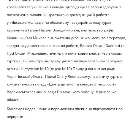
краєзнавства учнівської молоді» щиро дякує за вагомі здобутки в
патріотично-виховній і краєзнавчо-дослідницькій роботі з
учнівською молоддю на обласному і всеукраїнському турах
керівникам Гапон Наталії Володимирівні, вчителю географії,
Калашнік Юлії Миколаївні, вчителю української мови та літератури,
заступнику директора з виховної роботи, Ельтек Оксані Олегівні та
Пусі Оксані Миколаївні, вчителям початкових класів, керівникам
гуртка «Юні майстрині» Прилуцького закладу загальної середньої
освіти І-ІІІ ступенів № 10 (ліцею № 10) Прилуцької міської ради
Чернігівської області; Примі Олегу Леонідовичу, керівнику гуртків
комунального закладу «Центр дитячої та юнацької творчості»
Варвинської селищної ради Прилуцького району Чернігівської
області.
Бажаємо і надалі нашим переможцям впевнено підкорювати нові
вершини!