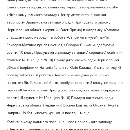
Сластіона» авторського колективу туристсько-краєзначого клубу
«Ніка» комунального закладу «Центр дитячої та юнацької
творчості» Варвинської селищної ради Прилуцького району
Чернігівської області (керівник Олег Прима) в напрямку «Духовна
спадщина мого народу» та робота «Світлина в музеї (пам’яті
Григорія Матяша присвячується)» Продан Сніжани, здобувача
освіти 10 класу Прилуцького закладу загальної середньої освіти І-ІІІ
ступенів № 10 (ліцею № 10) Прилуцької міської ради Чернігівської
області (керівники Наталія Гапон та Юлія Калашнік) в напрямку «З
попелу забуття». А робота «Віночок – книга душі української
панянки» Зімбалевської Анни, здобувача освіти 8 класу, вихованки
гуртка «Юні майстрині» Прилуцького закладу загальної середньої
освіти І-ІІІ ступенів № 10 (ліцею № 10) Прилуцької міської ради
Чернігівської області (керівники Оксана Ельтек та Оксана Пуха) в
напрямі «Із батьківської криниці» посіла ІІІ місце.
Колектив комунального позашкільного навчального закладу
«Центр національно-патріотичного виховання, туризму та