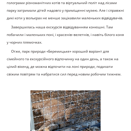
голограми різноманітних котів та віртуальний політ над лісами
парку затримали дітей надовго у приміщенні музею. Але і справжні
дикі коти у вольєрах не менше зацікавили маленьких відвідувачів.
Завершилась наша екскурсія відвідуванням конюшні. Там
побачили і маленьких поні, і красенів–велетнів, і навіть білого коня
у чорних плямочках.
Отже, парк природи «Беремицьке» хороший варіант для
сімейного та екскурсійного відпочинку на один день, а також на
цілий вікенд, де можна відпочити на лоні природи, подихати
свіжим повітрям та набратися сил перед новим робочим тижнем.