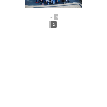
◄
1
2