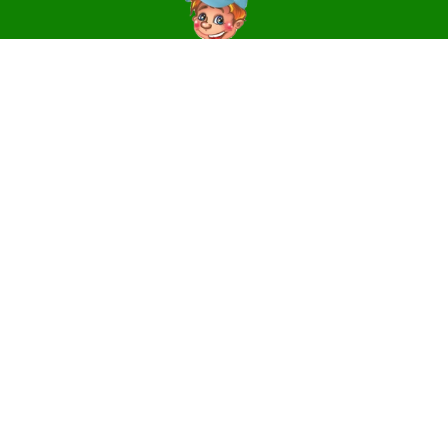
Контакти
14006, м. Чернігів, вул. Святославська, 3
e-mail:
centr_dute@ukr.net
Телефони
(0462) 64-31-81 – директор, приймальня
(0462) 64-31-17 – методичний та
організаційно-масовий відділи
Facebook-сторінка Центру