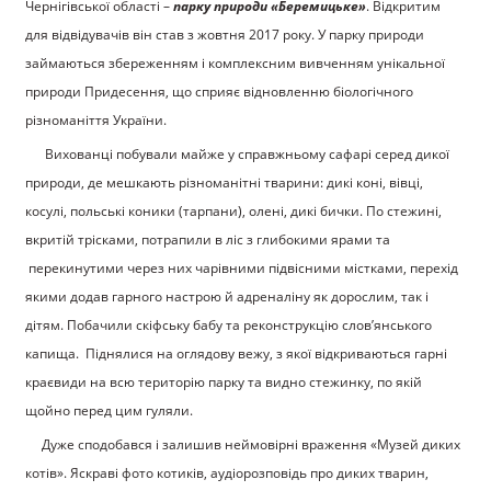
Чернігівської області –
парку природи «Беремицьке»
. Відкритим
для відвідувачів він став з жовтня 2017 року. У парку природи
займаються збереженням і комплексним вивченням унікальної
природи Придесення, що сприяє відновленню біологічного
різноманіття України.
Вихованці побували майже у справжньому сафарі серед дикої
природи, де мешкають різноманітні тварини: дикі коні, вівці,
косулі, польські коники (тарпани), олені, дикі бички. По стежині,
вкритій трісками, потрапили в ліс з глибокими ярами та
перекинутими через них чарівними підвісними містками, перехід
якими додав гарного настрою й адреналіну як дорослим, так і
дітям. Побачили скіфську бабу та реконструкцію слов’янського
капища. Піднялися на оглядову вежу, з якої відкриваються гарні
краєвиди на всю територію парку та видно стежинку, по якій
щойно перед цим гуляли.
Дуже сподобався і залишив неймовірні враження «Музей диких
котів». Яскраві фото котиків, аудіорозповідь про диких тварин,