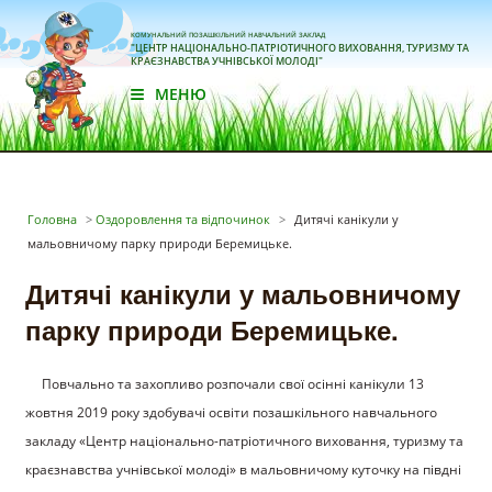
КОМУНАЛЬНИЙ ПОЗАШКІЛЬНИЙ НАВЧАЛЬНИЙ ЗАКЛАД
"ЦЕНТР НАЦІОНАЛЬНО-ПАТРІОТИЧНОГО ВИХОВАННЯ, ТУРИЗМУ ТА
КРАЄЗНАВСТВА УЧНІВСЬКОЇ МОЛОДІ"
МЕНЮ
Головна
>
Оздоровлення та відпочинок
>
Дитячі канікули у
мальовничому парку природи Беремицьке.
Дитячі канікули у мальовничому
парку природи Беремицьке.
Повчально та захопливо розпочали свої осінні канікули 13
жовтня 2019 року здобувачі освіти позашкільного навчального
закладу «Центр національно-патріотичного виховання, туризму та
краєзнавства учнівської молоді» в мальовничому куточку на півдні