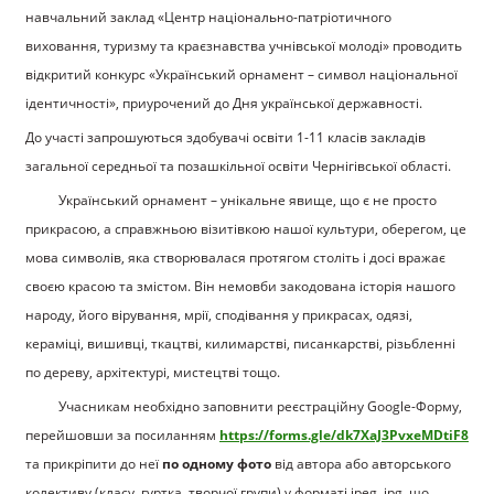
навчальний заклад «Центр національно-патріотичного
виховання, туризму та краєзнавства учнівської молоді» проводить
відкритий конкурс «Український орнамент – символ національної
ідентичності», приурочений до Дня української державності.
До участі запрошуються здобувачі освіти 1-11 класів закладів
загальної середньої та позашкільної освіти Чернігівської області.
Український орнамент – унікальне явище, що є не просто
прикрасою, а справжньою візитівкою нашої культури, оберегом, це
мова символів, яка створювалася протягом століть і досі вражає
своєю красою та змістом. Він немовби закодована історія нашого
народу, його вірування, мрії, сподівання у прикрасах, одязі,
кераміці, вишивці, ткацтві, килимарстві, писанкарстві, різьбленні
по дереву, архітектурі, мистецтві тощо.
Учасникам необхідно заповнити реєстраційну Google-Форму,
перейшовши за посиланням
https://forms.gle/dk7XaJ3PvxeMDtiF8
та прикріпити до неї
по одному фото
від автора або авторського
колективу (класу, гуртка, творчої групи) у форматі jpeg, jpg, що