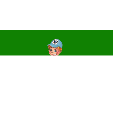
Контакти
14006, м. Чернігів, вул. Святославська, 3
e-mail:
centr_dute@ukr.net