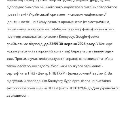
відповідає вимогам чинного законодавства з питань авторського
права і темі «Український орнамент – символ національної
ідентичності», на якому разом з орнаментом (геометричним,
рослинним, зооморфним та/або антропоморфним) обов’язково
повинен знаходитися учасник Конкурсу. Google-форма
прийматиме відповіді
до 23:59 30 червня 2026 року.
У Конкурсі
кожен учасник (авторський колектив) бере участь
тільки один
раз.
Просимо учасників вказувати справжнє прізвище та ім’я, а
також електронну адресу. Учасники Конкурсу отримають
сертифікати ПНЗ «Центр НПВТКУМ» (електронний варіант). За
підсумками проведення Конкурсу буде організована виставка
фоторобіт у приміщенні ПНЗ «Центр НПВТКУМ» до Дня української
державності.