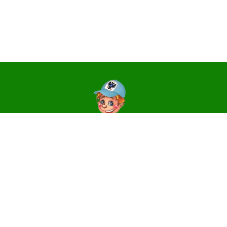
Контакти
14006, м. Чернігів, вул. Святославська, 3
e-mail:
centr_dute@ukr.net