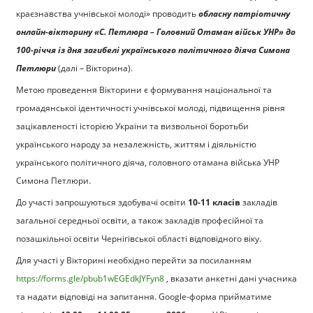
краєзнавства учнівської молоді» проводить
обласну патріотичну
онлайн-вікторину «С. Петлюра – Головний Отаман військ УНР» до
100-річчя із дня загибелі українського політичного діяча Симона
Петлюри
(далі – Вікторина).
Метою проведення Вікторини є формування національної та
громадянської ідентичності учнівської молоді, підвищення рівня
зацікавленості історією України та визвольної боротьби
українського народу за незалежність, життям і діяльністю
українського політичного діяча, головного отамана війська УНР
Симона Петлюри.
До участі запрошуються здобувачі освіти
10-11 класів
закладів
загальної середньої освіти, а також закладів професійної та
позашкільної освіти Чернігівської області відповідного віку.
Для участі у Вікторині необхідно перейти за посиланням
https://forms.gle/pbub1wEGEdkJYFyn8
, вказати анкетні дані учасника
та надати відповіді на запитання. Google-форма прийматиме