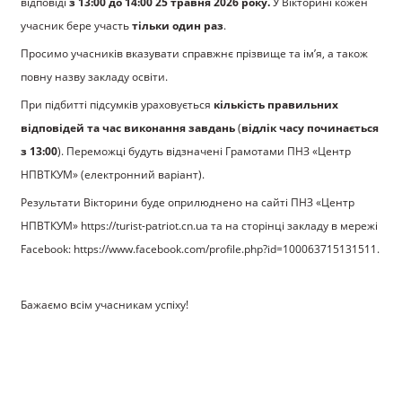
відповіді
з 13:00 до 14:00 25 травня 2026 року.
У Вікторині кожен
учасник бере участь
тільки один раз
.
Просимо учасників вказувати справжнє прізвище та ім’я, а також
повну назву закладу освіти.
При підбитті підсумків ураховується
кількість правильних
відповідей та час виконання завдань
(
відлік часу починається
з 13:00
). Переможці будуть відзначені Грамотами ПНЗ «Центр
НПВТКУМ» (електронний варіант).
Результати Вікторини буде оприлюднено на сайті ПНЗ «Центр
НПВТКУМ» https://turist-patriot.cn.ua та на сторінці закладу в мережі
Facebook: https://www.facebook.com/profile.php?id=100063715131511.
Бажаємо всім учасникам успіху!