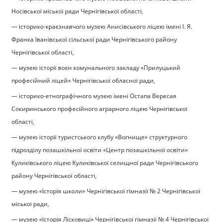
Носівської міської ради Чернігівської області,
— історико-краєзнавчого музею Анисівського ліцею імені І. Я.
Франка Іванівської сільської ради Чернігівського району
Чернігівської області,
— музею історії воєн комунального закладу «Прилуцький
професійний ліцей» Чернігівської обласної ради,
— історико-етнографічного музею імені Остапа Вересая
Сокиринського професійного аграрного ліцею Чернігівської
області,
— музею історії туристського клубу «Вогнище» структурного
підрозділу позашкільної освіти «Центр позашкільної освіти»
Куликівського ліцею Куликівської селищної ради Чернігівського
району Чернігівської області,
— музею «Історія школи» Чернігівської гімназії № 2 Чернігівської
міської ради,
— музею «Історія Лісковиці» Чернігівської гімназії № 4 Чернігівської