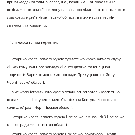
при закладах загальної середньої, позашкільної, професійної
освіти. Члени комісії розглянули звіти про діяльність шістнадцяти
зразкових музеїв Чернігівської області, в яких настав термін
звітності, та ухвалили:
Вважати матеріали:
— історико-краєзнавчого музею туристсько-краєзнавчого клубу
«Ніка» комунального закладу «Центр дитячої та юнацької
творчості» Варвинської селищної ради Прилуцького району
Чернігівської області,
— військово-історичного музею Атюшівської загальноосвітньої
школи І-ІІІ ступенів імені Станіслава Ковтуна Коропської
селищної ради Чернігівської області,
— історико-краєзнавчого музею Носівської гімназії № 3 Носівської
міської ради Чернігівської області,
— історико-краєзнавчого музею Носівської початкової школи