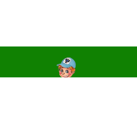
Контакти
14006, м. Чернігів, вул. Святославська, 3
e-mail:
centr_dute@ukr.net