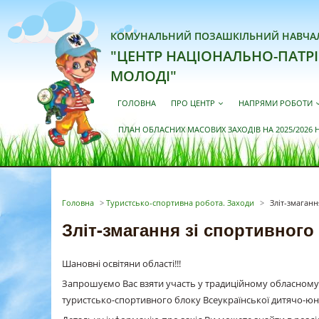
КОМУНАЛЬНИЙ ПОЗАШКІЛЬНИЙ НАВЧА
"ЦЕНТР НАЦІОНАЛЬНО-ПАТР
МОЛОДІ"
ГОЛОВНА
ПРО ЦЕНТР
НАПРЯМИ РОБОТИ
ПЛАН ОБЛАСНИХ МАСОВИХ ЗАХОДІВ НА 2025/2026 
Головна
>
Туристсько-спортивна робота. Заходи
>
Зліт-змаганн
Зліт-змагання зі спортивного
Шановні освітяни області!!!
Запрошуємо Вас взяти участь у традиційному обласному з
туристсько-спортивного блоку Всеукраїнської дитячо-юнац