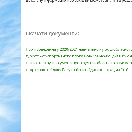
Детальну інформацію про захід Ви можете знайти в розді
Скачати документи:
Про проведення у 2020/2021 навчальному році обласного 
туристсько-спортивного блоку Всеукраїнської дитячо-юна
Наказ Центру про умови проведення обласного зльоту-зма
спортивного блоку Всеукраїнської дитячо-юнацької військ