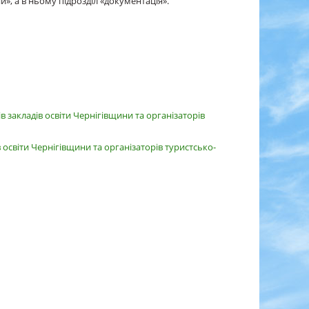
», а в ньому підрозділ «документація».
 закладів освіти Чернігівщини та організаторів
освіти Чернігівщини та організаторів туристсько-