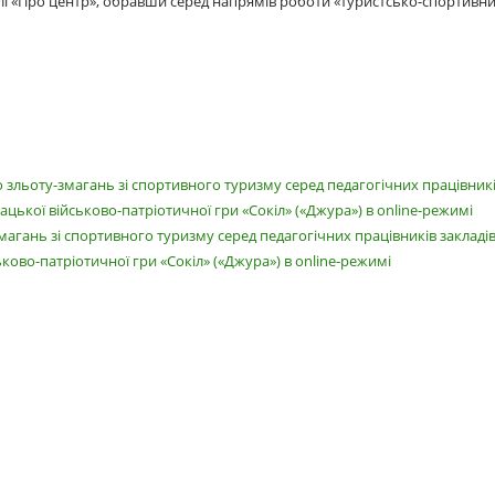
лі «Про центр», обравши серед напрямів роботи «туристсько-спортивний
зльоту-змагань зі спортивного туризму серед педагогічних працівників
цької військово-патріотичної гри «Сокіл» («Джура») в оnlіnе-режимі
гань зі спортивного туризму серед педагогічних працівників закладів 
ово-патріотичної гри «Сокіл» («Джура») в оnlіnе-режимі