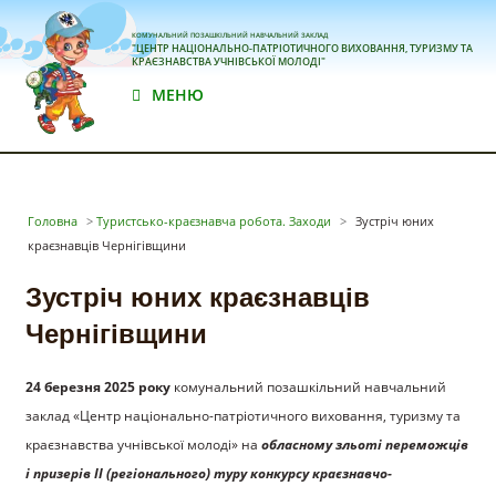
КОМУНАЛЬНИЙ ПОЗАШКІЛЬНИЙ НАВЧАЛЬНИЙ ЗАКЛАД
"ЦЕНТР НАЦІОНАЛЬНО-ПАТРІОТИЧНОГО ВИХОВАННЯ, ТУРИЗМУ ТА
КРАЄЗНАВСТВА УЧНІВСЬКОЇ МОЛОДІ"
МЕНЮ
Головна
>
Туристсько-краєзнавча робота. Заходи
>
Зустріч юних
краєзнавців Чернігівщини
Зустріч юних краєзнавців
Чернігівщини
24 березня 2025 року
комунальний позашкільний навчальний
заклад «Центр національно-патріотичного виховання, туризму та
краєзнавства учнівської молоді» на
обласному зльоті переможців
і призерів ІІ (регіонального) туру конкурсу краєзнавчо-