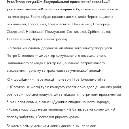
дослідницьких робіт Всеукраїнської краєзнавчої експедиції
учнівської молоді «Моя Батьківщина – Україна»
в online-режимі
на платформі Zoom зібрав кращих дослідників Чернігівщини з
Бахмацької, Коропської, Корюківської, Ніжинської, Новгород-
Сіверської, Носівської, Прилуцької, Сосницької, Срібнянської,
Талалаївської, Чернігівської громад.
З вітальним словом до учасників обласного зльоту звернувся
Петро Степовик — директор комунального позашкільного
навчального закладу «Центр національно-патріотичного
виховання, туризму та краєзнавства учнівської молоді».
Юні дослідники, переможці і призери ІІ (регіонального) та
ІІІ (Всеукраїнського) турів конкурсу краєзнавчо-дослідницьких робіт,
розповіли про свої пошуки, цікаві відкриття, отримані враження за
5-ма напрямками, а саме: «Духовна спадщина мого народу»,
«Козацькому роду нема переводу», «Із батьківської криниці», «З
попелу забуття», «Географія рідного краю».
Бажаємо всім учасникам нових досягнень і перемог!