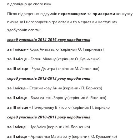
відповідно до свого віку.
Після підведення підсумків
переможцями
та
призерами
конкурсу
визнано і нагороджено грамотами та медалями наступних
здобувачів освіти:
серед учасників 2014-2016 року народження
за І місце
– Корж Анастасію (керівник О. Гаврилова)
за ІІ місце
– Гапон Мілану (керівник О. Кузьменко)
за ІІІ місце
– Чуха Дмитра (керівник М. Леоненко)
серед учасників 2012-2013 року народження
за І місце
– Стрижакову Анну (керівник П. Бориско)
за ІІ місце
– Балакунець Зоряну (керівник А. Ященко)
за ІІІ місце
– Почерняєву Вікторію (керівник П. Бориско
серед учасників 2010-2011 року народження
за І місце
– Чух Алісу (керівник М. Леоненко)
за ІІ місце
– Арищенко Маргариту (керівник О. Кузьменко)