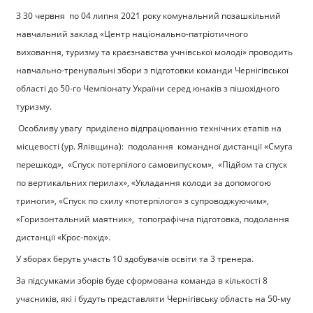
З 30 червня по 04 липня 2021 року комунальний позашкільний
навчальний заклад «Центр національно-патріотичного
виховання, туризму та краєзнавства учнівської молоді» проводить
навчально-тренувальні збори з підготовки команди Чернігівської
області до 50-го Чемпіонату України серед юнаків з пішохідного
туризму.
Особливу увагу приділено відпрацюванню технічних етапів на
місцевості (ур. Ялівщина): подолання командної дистанції «Смуга
перешкод», «Спуск потерпілого самовипуском», «Підйом та спуск
по вертикальних перилах», «Укладання колоди за допомогою
триноги», «Спуск по схилу «потерпілого» з супроводжуючим»,
«Горизонтальний маятник», топографічна підготовка, подолання
дистанції «Крос-похід».
У зборах беруть участь 10 здобувачів освіти та 3 тренера.
За підсумками зборів буде сформована команда в кількості 8
учасників, які і будуть представляти Чернігівську область на 50-му