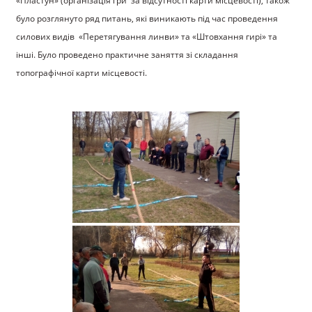
«Пластун» (організація гри за відсутності карти місцевості), також
було розглянуто ряд питань, які виникають під час проведення
силових видів «Перетягування линви» та «Штовхання гирі» та
інші. Було проведено практичне заняття зі складання
топографічної карти місцевості.