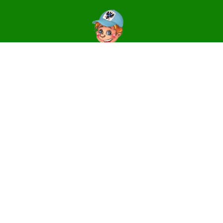
Контакти
14006, м. Чернігів, вул. Святославська, 3
e-mail:
centr_dute@ukr.net
Телефони
(0462) 64-31-81 – директор, приймальня
(0462) 64-31-17 – методичний та
організаційно-масовий відділи
Facebook-сторінка Центру