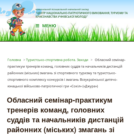
КОМУНАЛЬНИЙ ПОЗАШКІЛЬНИЙ НАВЧАЛЬНИЙ ЗАКЛАД
"ЦЕНТР НАЦІОНАЛЬНО-ПАТРІОТИЧНОГО ВИХОВАННЯ, ТУРИЗМУ ТА
КРАЄЗНАВСТВА УЧНІВСЬКОЇ МОЛОДІ"
МЕНЮ
Головна
>
Туристсько-спортивна робота. Заходи
>
Обласний семінар-
практикум тренерів команд, головних суддів та начальників дистанцій
районних (міських) змагань зі спортивного туризму та туристсько-
спортивного комплексу конкурсів і змагань Всеукраїнської дитячо-
юнацької військово-патріотичної гри «Сокіл» («Джура»)
Обласний семінар-практикум
тренерів команд, головних
суддів та начальників дистанцій
районних (міських) змагань зі