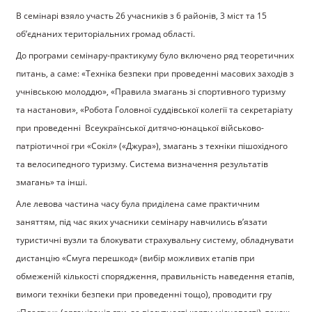
В семінарі взяло участь 26 учасників з 6 районів, 3 міст та 15
об’єднаних територіальних громад області.
До програми семінару-практикуму було включено ряд теоретичних
питань, а саме: «Техніка безпеки при проведенні масових заходів з
учнівською молоддю», «Правила змагань зі спортивного туризму
та настанови», «Робота Головної суддівської колегії та секретаріату
при проведенні Всеукраїнської дитячо-юнацької військово-
патріотичної гри «Сокіл» («Джура»), змагань з техніки пішохідного
та велосипедного туризму. Система визначення результатів
змагань» та інші.
Але левова частина часу була приділена саме практичним
заняттям, під час яких учасники семінару навчились в’язати
туристичні вузли та блокувати страхувальну систему, обладнувати
дистанцію «Смуга перешкод» (вибір можливих етапів при
обмеженій кількості спорядження, правильність наведення етапів,
вимоги техніки безпеки при проведенні тощо), проводити гру