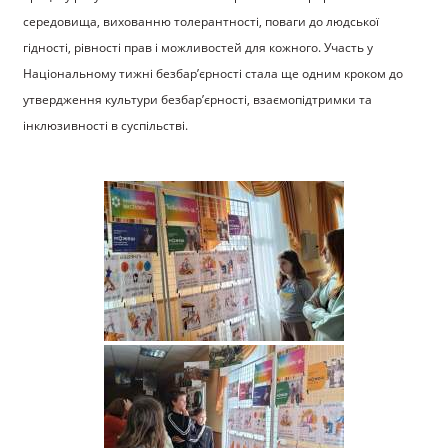
середовища, вихованню толерантності, поваги до людської
гідності, рівності прав і можливостей для кожного. Участь у
Національному тижні безбар’єрності стала ще одним кроком до
утвердження культури безбар’єрності, взаємопідтримки та
інклюзивності в суспільстві.