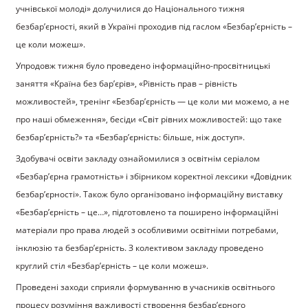
учнівської молоді» долучилися до Національного тижня
безбар’єрності, який в Україні проходив під гаслом «Безбар’єрність –
це коли можеш».
Упродовж тижня було проведено інформаційно-просвітницькі
заняття «Країна без бар’єрів», «Рівність прав – рівність
можливостей», тренінг «Безбар’єрність — це коли ми можемо, а не
про наші обмеження», бесіди «Світ рівних можливостей: що таке
безбар’єрність?» та «Безбар’єрність: більше, ніж доступ».
Здобувачі освіти закладу ознайомилися з освітнім серіалом
«Безбар’єрна грамотність» і збірником коректної лексики «Довідник
безбар’єрності». Також було організовано інформаційну виставку
«Безбар’єрність – це…», підготовлено та поширено інформаційні
матеріали про права людей з особливими освітніми потребами,
інклюзію та безбар’єрність. З колективом закладу проведено
круглий стіл «Безбар’єрність – це коли можеш».
Проведені заходи сприяли формуванню в учасників освітнього
процесу розуміння важливості створення безбар’єрного