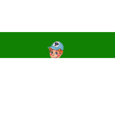
Контакти
14006, м. Чернігів, вул. Святославська, 3
e-mail:
centr_dute@ukr.net