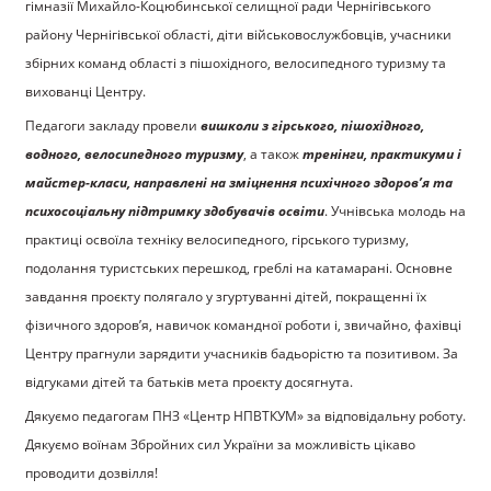
гімназії Михайло-Коцюбинської селищної ради Чернігівського
району Чернігівської області, діти військовослужбовців, учасники
збірних команд області з пішохідного, велосипедного туризму та
вихованці Центру.
Педагоги закладу провели
вишколи з гірського, пішохідного,
водного, велосипедного туризму
, а також
тренінги,
практикуми і
майстер-класи, направлені на зміцнення психічного здоров’я та
психосоціальну підтримку здобувачів освіти
. Учнівська молодь на
практиці освоїла техніку велосипедного, гірського туризму,
подолання туристських перешкод, греблі на катамарані. Основне
завдання проєкту полягало у згуртуванні дітей, покращенні їх
фізичного здоров’я, навичок командної роботи і, звичайно, фахівці
Центру прагнули зарядити учасників бадьорістю та позитивом. За
відгуками дітей та батьків мета проєкту досягнута.
Дякуємо педагогам ПНЗ «Центр НПВТКУМ» за відповідальну роботу.
Дякуємо воїнам Збройних сил України за можливість цікаво
проводити дозвілля!