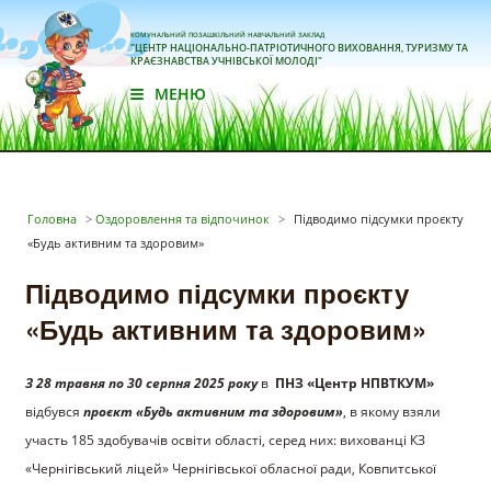
КОМУНАЛЬНИЙ ПОЗАШКІЛЬНИЙ НАВЧАЛЬНИЙ ЗАКЛАД
"ЦЕНТР НАЦІОНАЛЬНО-ПАТРІОТИЧНОГО ВИХОВАННЯ, ТУРИЗМУ ТА
КРАЄЗНАВСТВА УЧНІВСЬКОЇ МОЛОДІ"
МЕНЮ
Головна
>
Оздоровлення та відпочинок
>
Підводимо підсумки проєкту
«Будь активним та здоровим»
Підводимо підсумки проєкту
«Будь активним та здоровим»
З 28 травня по 30 серпня 2025 року
в
ПНЗ «Центр НПВТКУМ»
відбувся
проєкт «Будь активним та здоровим»
, в якому взяли
участь 185 здобувачів освіти області, серед них: вихованці КЗ
«Чернігівський ліцей» Чернігівської обласної ради, Ковпитської