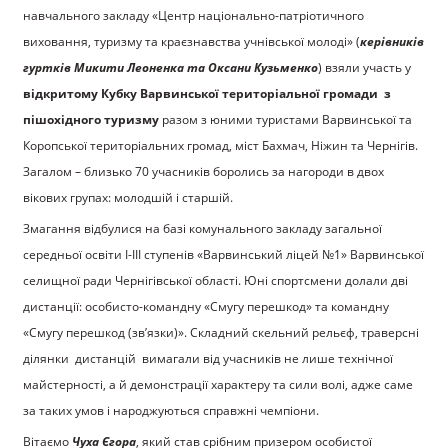
навчального закладу «Центр національно-патріотичного
виховання, туризму та краєзнавства учнівської молоді» (
керівників
гуртків Микити Леоненка та Оксани Кузьменко
) взяли участь у
відкритому Кубку Варвинської територіальної громади з
пішохідного туризму
разом з юними туристами Варвинської та
Коропської територіальних громад, міст Бахмач, Ніжин та Чернігів.
Загалом – близько 70 учасників боролись за нагороди в двох
вікових групах: молодшій і старшій.
Змагання відбулися на базі комунального закладу загальної
середньої освіти І-ІІІ ступенів «Варвинський ліцей №1» Варвинської
селищної ради Чернігівської області. Юні спортсмени долали дві
дистанції: особисто-командну «Смугу перешкод» та командну
«Смугу перешкод (зв’язки)». Складний скельний рельєф, траверсні
ділянки дистанцій вимагали від учасників не лише технічної
майстерності, а й демонстрації характеру та сили волі, адже саме
за таких умов і народжуються справжні чемпіони.
Вітаємо
Чуха Єгора
, який став срібним призером особистої