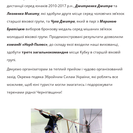
дистанції серед юнаків 2010-2017 р.н.,
Дмитренка Дмитра
та
Леоненка Микиту
, які здобули друге місце серед чоловічих зв’язок
старшої вікової групи, та
Чуха Дмитра
, який в парі з
Мариною
Братіцею
виборов бронзову медаль серед мішаних зв’язок
молодшої вікової групи. Продемонстровані результати дозволили
команді «Норд-Полюс»
, до складу якої входили наші вихованці,
здобути
третє загальнокомандне
місце Кубку в старшій віковій
групі.
Дякуємо організаторам за теплий прийом і чудово організований
захід. Окрема подяка Збройним Силам України, які роблять все
можливе, щоб юні туристи могли змагатись і подорожувати
теренами рідної Чернігівщини!