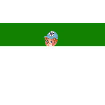
Контакти
14006, м. Чернігів, вул. Святославська, 3
e-mail:
centr_dute@ukr.net
Телефони