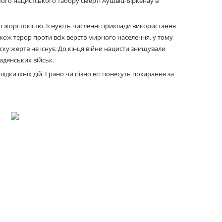
ьшого нацистського табору смерті Аушвіц-Біркенау в
ю жорстокістю. Існують численні приклади використання
кож терор проти всіх верств мирного населення, у тому
ску жертв не існує. До кінця війни нацисти знищували
адянських військ.
ки їхніх дій. І рано чи пізно всі понесуть покарання за