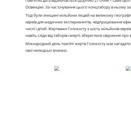
Пам’ятна дата відзначається щорічно 27 січня – саме цьог
Освенцімі. За час існування цього концтабору в ньому заг
Тоді були знищені мільйони людей на великому географі
євреїв для медичних експериментів, «відпрацювання ефек
числі і дітей. Жертвами Голокосту є шість мільйонів євр
навіть сліди від таборів смерті; збереглися свідчення п
Міжнародний день пам’яті жертв Голокосту має нагадати вс
свої нелюдські вчинки.