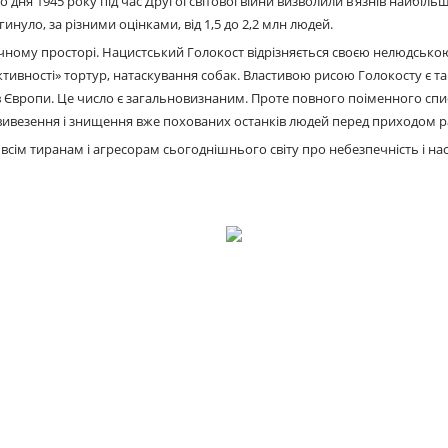
о дня 1945 року під час Другої світової війни визволили в’язнів найбіл
инуло, за різними оцінками, від 1,5 до 2,2 млн людей.
чному просторі. Нацистський Голокост відрізняється своєю нелюдсько
тивності» тортур, натаскування собак. Властивою рисою Голокосту є та
еїв Європи. Це число є загальновизнаним. Проте повного поіменного спи
ро вивезення і знищення вже похованих останків людей перед приходом р
ім тиранам і агресорам сьогоднішнього світу про небезпечність і наслід