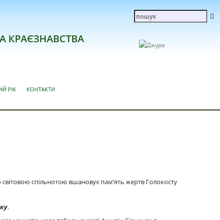
А КРАЄЗНАВСТВА
ИЙ РІК
КОНТАКТИ
ією світовою спільнотою вшановує пам’ять жертв Голокосту
оку
.