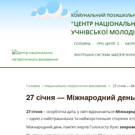
КОМУНАЛЬНИЙ ПОЗАШКІЛЬН
"ЦЕНТР НАЦІОНАЛЬН
УЧНІВСЬКОЇ МОЛОДІ
ГОЛОВНА
ПРО ЦЕНТР
НАПР
ВНУТРІШНЯ СИСТЕМА ЗАБЕЗПЕЧЕННЯ
Головна
>
Національно-патріотичне виховання
>
27 січня — М
27 січня — Міжнародний день
27 січня
– скорботна дата, у світі відзначається
Міжнарод
‒ однієї з найстрашніших та найжорстокіших сторінок істо
Міжнародний день пам’яті жертв Голокосту було
запрова