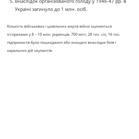
Внаслідок організованого голоду у 1946-47 рр. в
Україні загинуло до 1 млн. осіб.
Кількість військових і цивільних жертв війни оцінюється
істориками у 8 – 10 млн. українців. 700 міст, 28 тис. сіл, 16 тис.
підприємств були пошкоджені або знищені внаслідок боїв і
каральних дій окупантів.