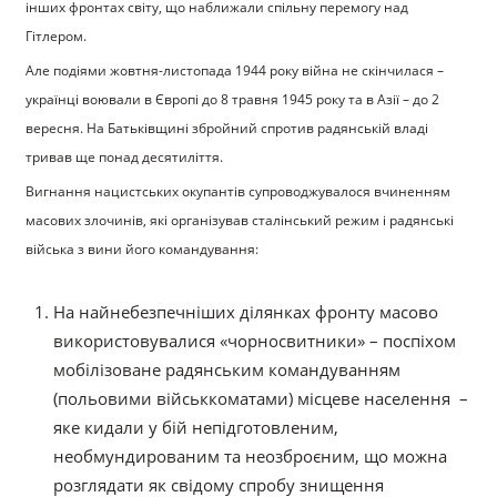
інших фронтах світу, що наближали спільну перемогу над
Гітлером.
Але подіями жовтня-листопада 1944 року війна не скінчилася –
українці воювали в Європі до 8 травня 1945 року та в Азії – до 2
вересня. На Батьківщині збройний спротив радянській владі
тривав ще понад десятиліття.
Вигнання нацистських окупантів супроводжувалося вчиненням
масових злочинів, які організував сталінський режим і радянські
війська з вини його командування:
На найнебезпечніших ділянках фронту масово
використовувалися «чорносвитники» – поспіхом
мобілізоване радянським командуванням
(польовими військкоматами) місцеве населення –
яке кидали у бій непідготовленим,
необмундированим та неозброєним, що можна
розглядати як свідому спробу знищення