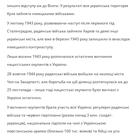
їхнього відступу аж до Волги. У результаті вся українська територія
була зайнята німецькими військами.
У лютому 1943 року, розвиваючи наступ після перемоги під
Сталінградом, радянські війська зайняли Харків та деякі інші
українські міста, але вже в березні 1943 року залишили їх внаслідок
німецького контрнаступу.
Лише восени 1943 року розпочалося остаточне вигнання
нацистських окупантів з України.
28 жовтня 1944 року радянські війська вийшли на околиці міста
Чоп на Закарпатті, але боротьба на цій ділянці розтягнулася аж до
25 листопада – лише тоді нацистські окупанти були вигнані з
України остаточно.
У вигнанні окупантів брала участь вся Україна: регулярні радянські
війська та червоні партизани (разом понад 3 млн. солдат-
українців), національне підпілля на чолі з Українською
повстанською армією (близько 100 тис. вояків) та бійці на усіх