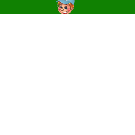
Контакти
14006, м. Чернігів, вул. Святославська, 3
e-mail:
centr_dute@ukr.net
Телефони
(0462) 64-31-81 – директор, приймальня
(0462) 64-31-17 – методичний та
організаційно-масовий відділи
Facebook-сторінка Центру