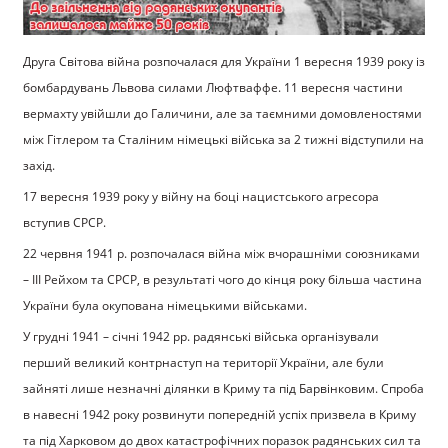
Друга Світова війна розпочалася для України 1 вересня 1939 року із
бомбардувань Львова силами Люфтваффе. 11 вересня частини
вермахту увійшли до Галичини, але за таємними домовленостями
між Гітлером та Сталіним німецькі війська за 2 тижні відступили на
захід.
17 вересня 1939 року у війну на боці нацистського агресора
вступив СРСР.
22 червня 1941 р. розпочалася війна між вчорашніми союзниками
– ІІІ Рейхом та СРСР, в результаті чого до кінця року більша частина
України була окупована німецькими військами.
У грудні 1941 – січні 1942 рр. радянські війська організували
перший великий контрнаступ на території України, але були
зайняті лише незначні ділянки в Криму та під Барвінковим. Спроба
в навесні 1942 року розвинути попередній успіх призвела в Криму
та під Харковом до двох катастрофічних поразок радянських сил та