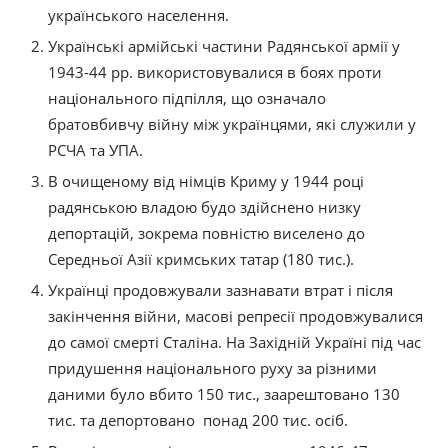
українського населення.
Українські армійські частини Радянської армії у
1943-44 рр. використовувалися в боях проти
національного підпілля, що означало
братовбивчу війну між українцями, які служили у
РСЧА та УПА.
В очищеному від німців Криму у 1944 році
радянською владою будо здійснено низку
депортацій, зокрема повністю виселено до
Середньої Азії кримських татар (180 тис.).
Українці продовжували зазнавати втрат і після
закінчення війни, масові репресії продовжувалися
до самої смерті Сталіна. На Західній Україні під час
придушення національного руху за різними
даними було вбито 150 тис., заарештовано 130
тис. та депортовано понад 200 тис. осіб.