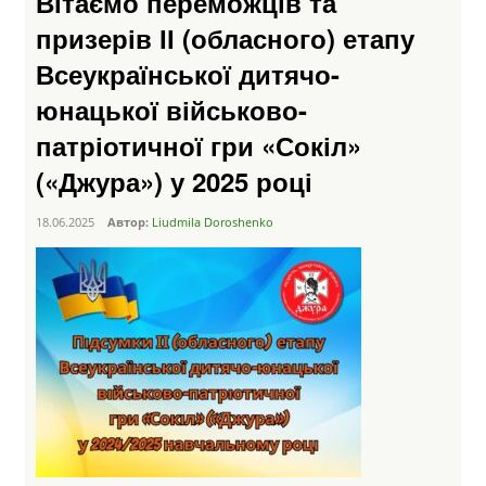
Вітаємо переможців та
призерів ІІ (обласного) етапу
Всеукраїнської дитячо-
юнацької військово-
патріотичної гри «Сокіл»
(«Джура») у 2025 році
18.06.2025
Автор:
Liudmila Doroshenko