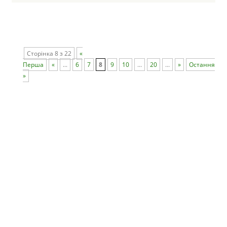
Сторінка 8 з 22
«
Перша
«
...
6
7
8
9
10
...
20
...
»
Остання
»