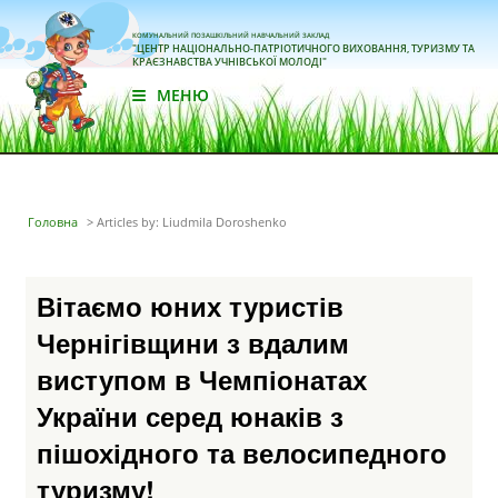
КОМУНАЛЬНИЙ ПОЗАШКІЛЬНИЙ НАВЧАЛЬНИЙ ЗАКЛАД
"ЦЕНТР НАЦІОНАЛЬНО-ПАТРІОТИЧНОГО ВИХОВАННЯ, ТУРИЗМУ ТА
КРАЄЗНАВСТВА УЧНІВСЬКОЇ МОЛОДІ"
МЕНЮ
Головна
>
Articles by: Liudmila Doroshenko
Вітаємо юних туристів
Чернігівщини з вдалим
виступом в Чемпіонатах
України серед юнаків з
пішохідного та велосипедного
туризму!