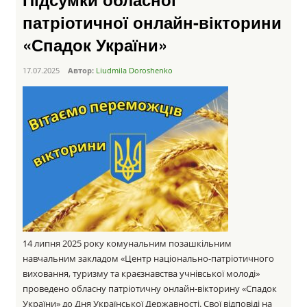
патріотичної онлайн-вікторини
«Спадок України»
17.07.2025
Автор:
Liudmila Doroshenko
14 липня 2025 року комунальним позашкільним
навчальним закладом «Центр національно-патріотичного
виховання, туризму та краєзнавства учнівської молоді»
проведено обласну патріотичну онлайн-вікторину «Спадок
України» до Дня Української Державності. Свої відповіді на